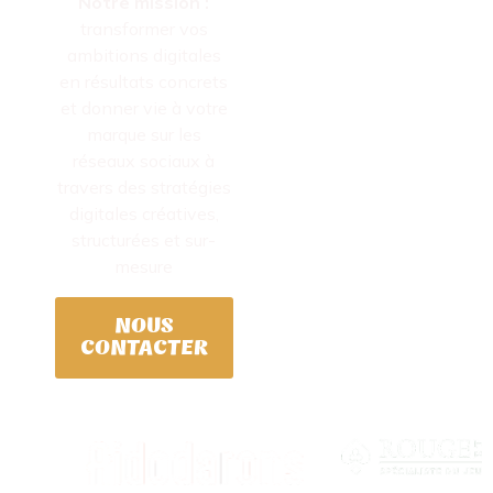
Notre mission :
transformer vos
ambitions digitales
en résultats concrets
et donner vie à votre
marque sur les
réseaux sociaux à
travers des stratégies
digitales créatives,
structurées et sur-
mesure
NOUS
CONTACTER