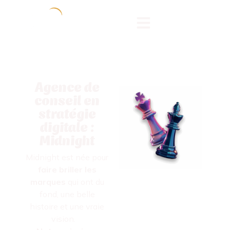
Agence de
conseil en
stratégie
digitale :
Midnight
Midnight est née pour
faire briller les
marques
qui ont du
fond, une belle
histoire et une vraie
vision.