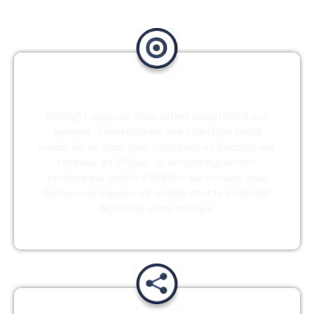
Stratégie
Midnight propose deux offres adaptées à vos
besoins : Constellation, une stratégie social
media clé en main pour structurer et booster vos
réseaux, et Éclipse, un accompagnement
stratégique enrichi d’ateliers sur-mesure pour
former vos équipes et révéler tout le potentiel
digital de votre marque.