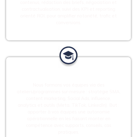
contenus, rédaction des briefs, négociation et
contractualisation, suivi des KPI et reporting
orienté ROI, pour amplifier notoriété, trafic et
conversions.
Formation
Nous formons vos équipes via des
ateliers/programmes sur‑mesure : stratégie SMA,
content marketing, Social Ads, influence,
analytics et outils (Meta, TikTok, LinkedIn). But :
apporter à vos équipes une autonomie
opérationnelle en les faisant monter en
compétence avec supports, conseils, cas
pratiques.