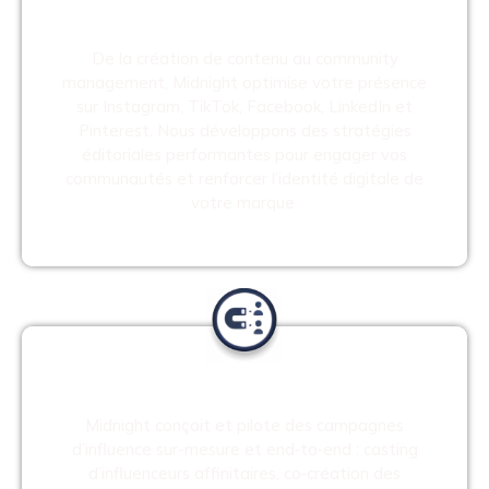
Social media
De la création de contenu au community
management, Midnight optimise votre présence
sur Instagram, TikTok, Facebook, LinkedIn et
Pinterest. Nous développons des stratégies
éditoriales performantes pour engager vos
communautés et renforcer l’identité digitale de
votre marque.
Influence
Midnight conçoit et pilote des campagnes
d’influence sur-mesure et end‑to‑end : casting
d’influenceurs affinitaires, co‑création des