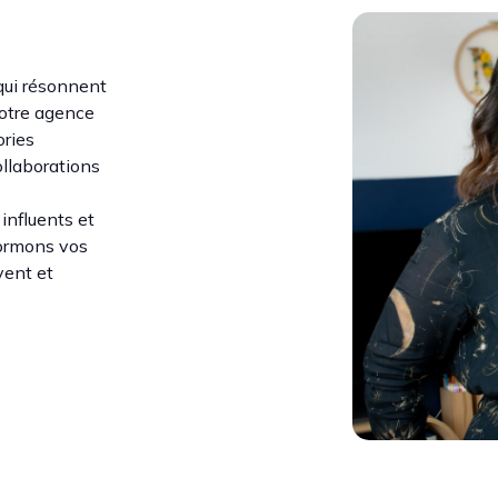
qui résonnent
otre agence
ories
ollaborations
influents et
formons vos
vent et