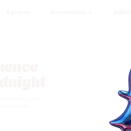
À propos
Nos services
Référ
luence
idnight
avec des campagnes
teurs Snapchat