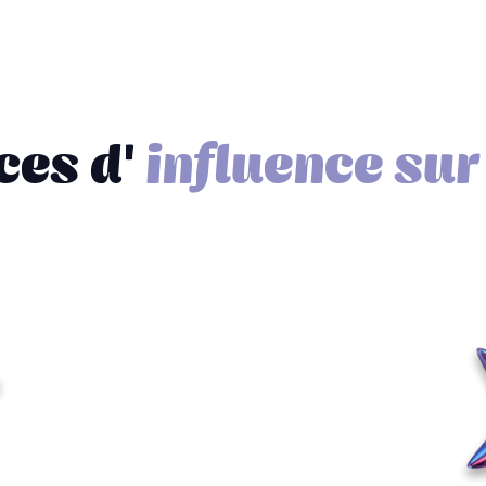
ces d'
i
n
f
l
u
e
n
c
e
s
u
r