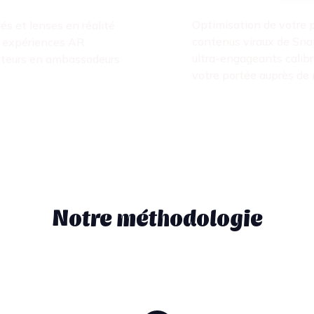
Optimisation de votre p
sés et lenses en réalité
contenus viraux de Sna
 expériences AR
ultra-engageants calibr
ateurs en ambassadeurs
votre portée auprès de 
Notre méthodologie