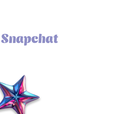
S
n
a
p
c
h
a
t