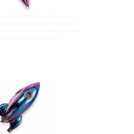
 de contenu éphèmère
s créatives exploitant la nature
ur créer l’urgence et l’exclusivité.
en 24h, lancements produits en avant-
n de communauté temps réel.
ication spotlight