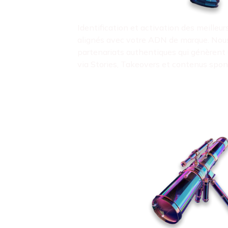
Campagnes avec les cr
Identification et activation des meilleu
alignés avec votre ADN de marque. Nou
partenariats authentiques qui génèren
via Stories, Takeovers et contenus spons
Filtres & lenses sp