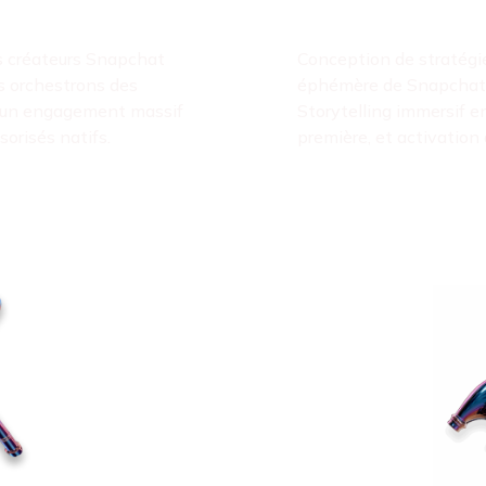
éateurs snap
Stratégie
rs créateurs Snapchat
Conception de stratégie
s orchestrons des
éphémère de Snapchat po
t un engagement massif
Storytelling immersif 
orisés natifs.
première, et activatio
Amplif
onsorisés