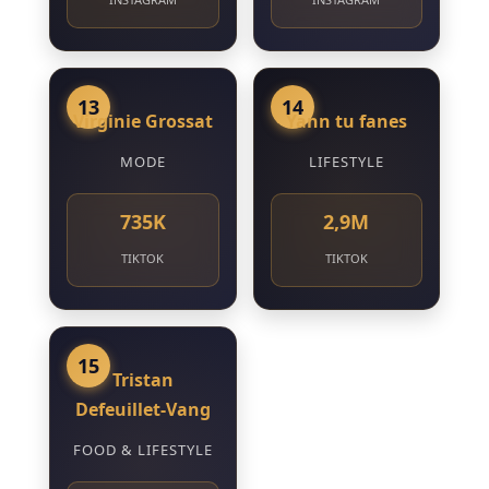
13
14
Virginie Grossat
Yann tu fanes
MODE
LIFESTYLE
735K
2,9M
TIKTOK
TIKTOK
15
Tristan
Defeuillet-Vang
FOOD & LIFESTYLE