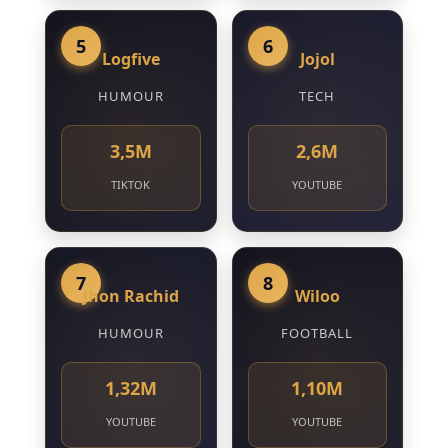
5
6
Logfive
Jojol
HUMOUR
TECH
3,5M
2,6M
TIKTOK
YOUTUBE
7
8
Jhon Rachid
Wiloo
HUMOUR
FOOTBALL
1,32M
1,10M
YOUTUBE
YOUTUBE