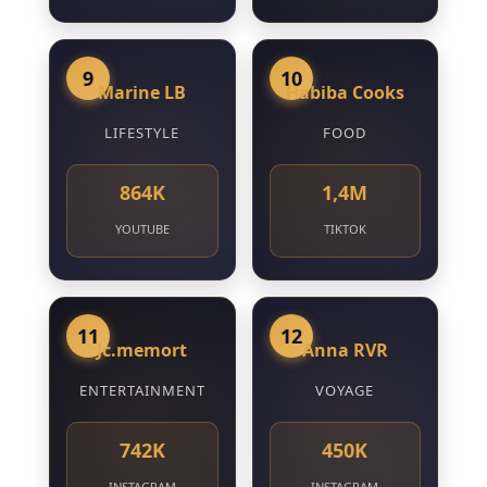
9
10
Marine LB
Habiba Cooks
LIFESTYLE
FOOD
864K
1,4M
YOUTUBE
TIKTOK
11
12
Jc.memort
Anna RVR
ENTERTAINMENT
VOYAGE
742K
450K
INSTAGRAM
INSTAGRAM