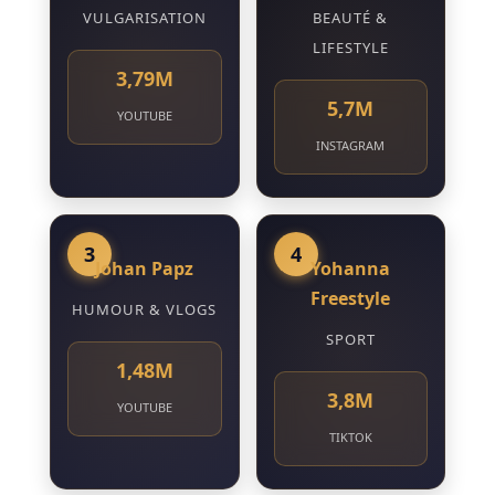
VULGARISATION
BEAUTÉ &
LIFESTYLE
3,79M
5,7M
YOUTUBE
INSTAGRAM
3
4
Johan Papz
Yohanna
Freestyle
HUMOUR & VLOGS
SPORT
1,48M
3,8M
YOUTUBE
TIKTOK