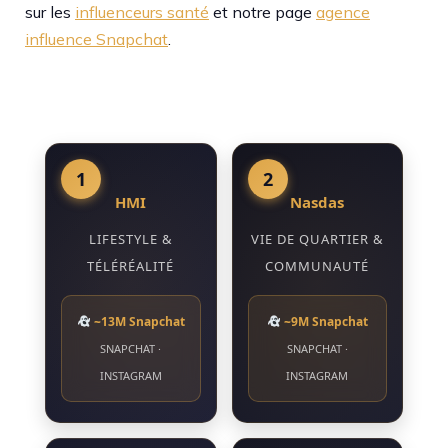
sur les
influenceurs santé
et notre page
agence
influence Snapchat
.
1
2
HMI
Nasdas
LIFESTYLE &
VIE DE QUARTIER &
TÉLÉRÉALITÉ
COMMUNAUTÉ
~13M Snapchat
~9M Snapchat
SNAPCHAT ·
SNAPCHAT ·
INSTAGRAM
INSTAGRAM