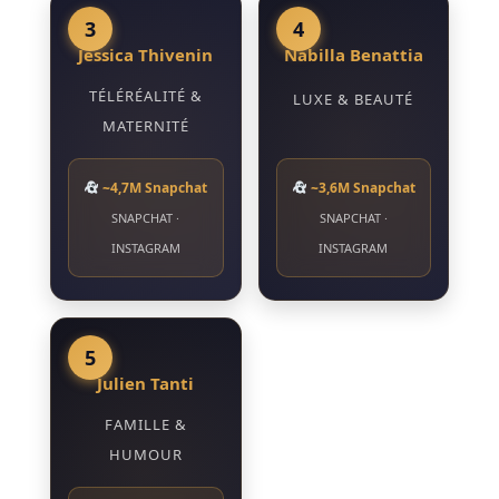
3
4
Jessica Thivenin
Nabilla Benattia
TÉLÉRÉALITÉ &
LUXE & BEAUTÉ
MATERNITÉ
~4,7M Snapchat
~3,6M Snapchat
SNAPCHAT ·
SNAPCHAT ·
INSTAGRAM
INSTAGRAM
5
Julien Tanti
FAMILLE &
HUMOUR